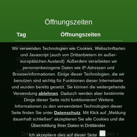
Öffnungszeiten
Tag
Öffnungszeiten
Montag
08:00 - 17:00 Uhr
Wir verwenden Technologien wie Cookies, Webschriftarten
und Javascript (auch von Drittanbietern im außer-
Dienstag
08:00 - 17:00 Uhr
europäischen Ausland). Außerdem verarbeiten wir
personenbezogene Daten wie IP-Adressen und
Mittwoch
08:00 - 17:00 Uhr
Browserinformationen. Einige dieser Technologien, die wir
benutzen sind wichtig für Funktionen dieser Internetseite
Donnerstag
08:00 - 17:00 Uhr
und wurden bereits gesetzt. Sie können die weitergehende
Verwendung
ablehnen
.
Dadurch werden aber bestimmte
Freitag
08:00 - 17:00 Uhr
Dinge dieser Seite nicht funktionieren! Weitere
Informationen zu den verwendeten Technologien dieser
Seite finden Sie unter
Datenschutz
. Mit Klick auf „Meldung
dauerhaft schließen“ akzeptieren Sie alle Cookies und die
©2026
ATL Begrünungs GmbH
Übermittlung Ihrer Daten in Drittländer.
Datenschutz
•
Impressum
•
Kontakt
•
Ich akzeptiere dies auf dieser Seite